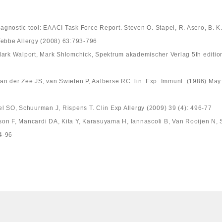
iagnostic tool: EAACI Task Force Report. Steven O. Stapel, R. Asero, B. K
-Tebbe Allergy (2008) 63:793-796
Mark Walport, Mark Shlomchick, Spektrum akademischer Verlag 5th editio
 Van der Zee JS, van Swieten P, Aalberse RC. lin. Exp. Immunl. (1986) May
l SO, Schuurman J, Rispens T. Clin Exp Allergy (2009) 39 (4): 496-77
on F, Mancardi DA, Kita Y, Karasuyama H, Iannascoli B, Van Rooijen N, 
84-96