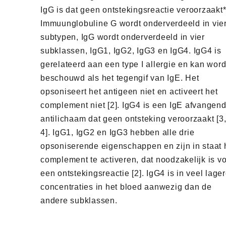
IgG is dat geen ontstekingsreactie veroorzaakt*
Immuunglobuline G wordt onderverdeeld in vie
subtypen, IgG wordt onderverdeeld in vier
subklassen, IgG1, IgG2, IgG3 en IgG4. IgG4 is
gerelateerd aan een type I allergie en kan wor
beschouwd als het tegengif van IgE. Het
opsoniseert het antigeen niet en activeert het
complement niet [2]. IgG4 is een IgE afvangen
antilichaam dat geen ontsteking veroorzaakt [3
4]. IgG1, IgG2 en IgG3 hebben alle drie
opsoniserende eigenschappen en zijn in staat 
complement te activeren, dat noodzakelijk is v
een ontstekingsreactie [2]. IgG4 is in veel lage
concentraties in het bloed aanwezig dan de
andere subklassen.