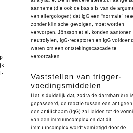
anafylaxie. De in eerdere literatuur aangeh
aanname (die ook de basis is van de argum
e
van allergologen) dat IgG een “normale” reac
zonder klinische gevolgen, moet worden
verworpen. Jönsson et al. konden aantonen
neutrofylen, IgG-receptoren en IgG voldoen
waren om een ontstekingscascade te
veroorzaken.
op
jk
I-
Vaststellen van trigger-
voedingsmiddelen
Het is duidelijk dat, zodra de darmbarrière i
,
gepasseerd, de reactie tussen een antigeen
een antilichaam (IgG) zal leiden tot de vorm
van een immuuncomplex en dat dit
immuuncomplex wordt vernietigd door de