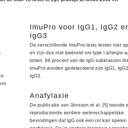
ImuPro voor IgG1, IgG2 e
IgG3
De verschillende ImuPro-tests testen niet o
-
en zijn dus niet bedoeld om type I allergie a
tonen. 99 procent van de IgG-subklassen di
ImuPro worden gedetecteerd zijn IgG1, IgG
en
IgG3.
ent
Anafylaxie
De publicatie van Jönsson et al. [5] toonde 
reproduceerde eerdere wetenschappelijke
bevindingen dat IgG ook een rol kan spelen 