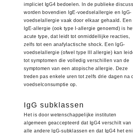
impliciet IgG4 bedoelen. In de publieke discus
worden bovendien IgE-voedselallergie en IgG-
voedselallergie vaak door elkaar gehaald. Een
IgE-allergie (ook type I-allergie genoemd) is he
acute type, dat leidt tot onmiddellijke reacties,
zelfs tot een anafylactische shock. Een IgG-
voedselallergie (ofwel type III allergie) kan lei
tot symptomen die volledig verschillen van de
symptomen van een atopische allergie. Deze
treden pas enkele uren tot zelfs drie dagen na 
voedselconsumptie op.
IgG subklassen
Het is door wetenschappelijke instituten
algemeen geaccepteerd dat IgG4 verschilt van
alle andere IgG-subklassen en dat IgG4 het en