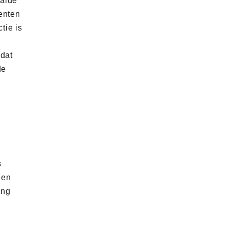
aalde
enten
tie is
 dat
de
s
 en
ing