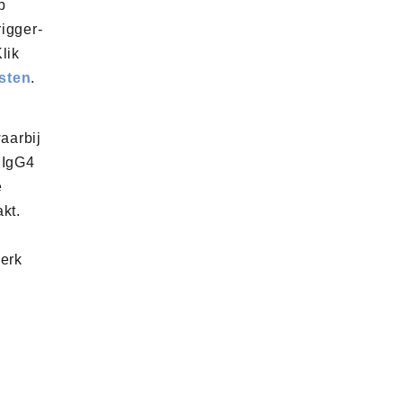
p
rigger-
lik
sten
.
aarbij
 IgG4
e
kt.
merk