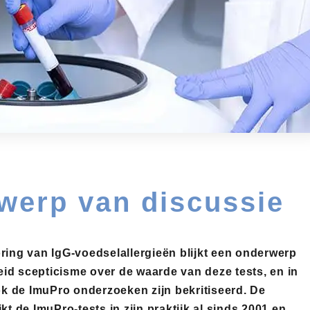
werp van discussie
ring van IgG-voedselallergieën blijkt een onderwerp
eid scepticisme over de waarde van deze tests, en in
ok de ImuPro onderzoeken zijn bekritiseerd. De
t de ImuPro-tests in zijn praktijk al sinds 2001 en