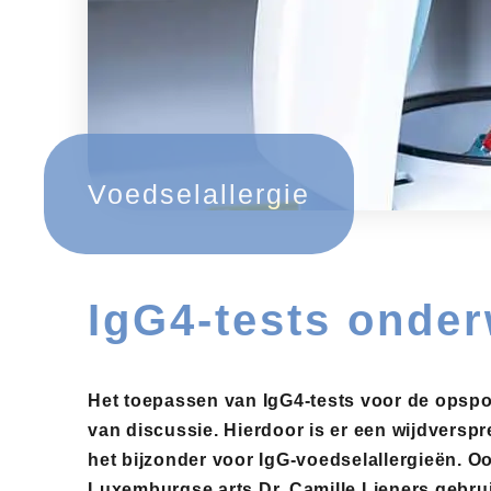
Voedselallergie
IgG4-tests onder
Het toepassen van IgG4-tests voor de opspo
van discussie. Hierdoor is er een wijdverspr
het bijzonder voor IgG-voedselallergieën. O
Luxemburgse arts Dr. Camille Lieners gebruik