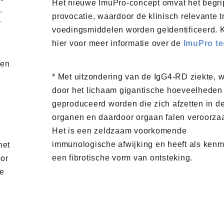
Het nieuwe ImuPro-concept omvat het begri
.
provocatie, waardoor de klinisch relevante t
r
voedingsmiddelen worden geïdentificeerd. K
hier voor meer informatie over de
ImuPro te
den
* Met uitzondering van de IgG4-RD ziekte, w
door het lichaam gigantische hoeveelheden
geproduceerd worden die zich afzetten in d
d
organen en daardoor orgaan falen veroorzaa
,
Het is een zeldzaam voorkomende
immunologische afwijking en heeft als ken
het
een fibrotische vorm van ontsteking.
oor
re