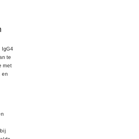
n
p IgG4
an te
e met
2 en
en
bij