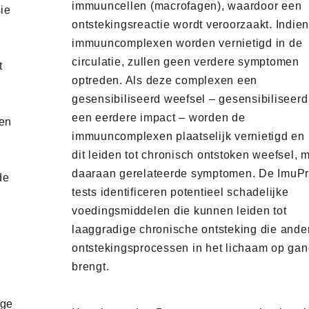
immuuncellen (macrofagen), waardoor een
sie
ontstekingsreactie wordt veroorzaakt. Indie
immuuncomplexen worden vernietigd in de
circulatie, zullen geen verdere symptomen
t
optreden. Als deze complexen een
gesensibiliseerd weefsel – gesensibiliseerd
een eerdere impact – worden de
den
immuuncomplexen plaatselijk vernietigd en
dit leiden tot chronisch ontstoken weefsel, 
daaraan gerelateerde symptomen. De ImuP
de
tests identificeren potentieel schadelijke
voedingsmiddelen die kunnen leiden tot
laaggradige chronische ontsteking die ande
ontstekingsprocessen in het lichaam op ga
brengt.
ige