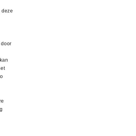
n deze
 door
 kan
met
ro
re
ng