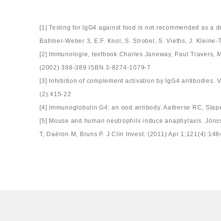
[1] Testing for IgG4 against food is not recommended as a d
Ballmer-Weber 3, E.F. Knol, S. Strobel, S. Vieths, J. Kleine
[2] Immunologie, textbook Charles Janeway, Paul Travers, 
(2002) 388-389 ISBN 3-8274-1079-7
[3] Inhibition of complement activation by IgG4 antibodies.
(2):415-22
[4] Immunoglobulin G4: an ood antibody. Aalberse RC, Stape
[5] Mouse and human neutrophils induce anaphylaxis. Jönss
T, Daëron M, Bruns P. J Clin Invest. (2011) Apr 1;121(4):14