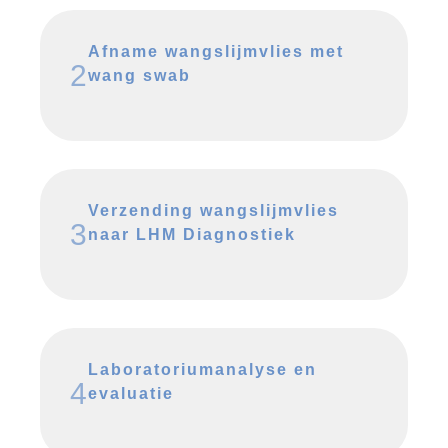
Afname wangslijmvlies met
2
wang swab
Verzending wangslijmvlies
3
naar LHM Diagnostiek
Laboratoriumanalyse en
4
evaluatie