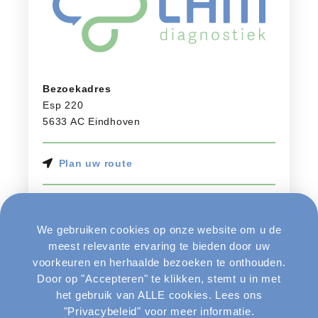
Bezoekadres
Esp 220
5633 AC Eindhoven
Plan uw route
Openingstijden
Ma – Vr
08:30 – 16:30
We gebruiken cookies op onze website om u de
Za – Zo
Gesloten
meest relevante ervaring te bieden door uw
voorkeuren en herhaalde bezoeken te onthouden.
Door op "Accepteren" te klikken, stemt u in met
040 – 311 49 97
het gebruik van ALLE cookies. Lees ons
Stuur een bericht
"Privacybeleid" voor meer informatie.