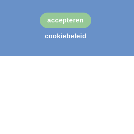
Volg ons
accepteren
cookiebeleid
Handige links
Over LHM
Vacatures
Nieuws
Contact
Klantenservice
Algemene Voorwaarden
Cookiebeleid
© LHM Diagnostiek
Privacybeleid
Website door
DUS
Content door
Conntext