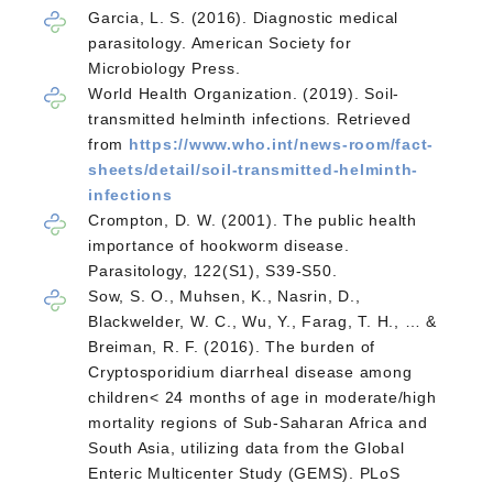
Garcia, L. S. (2016). Diagnostic medical
parasitology. American Society for
Microbiology Press.
World Health Organization. (2019). Soil-
transmitted helminth infections. Retrieved
from
https://www.who.int/news-room/fact-
sheets/detail/soil-transmitted-helminth-
infections
Crompton, D. W. (2001). The public health
importance of hookworm disease.
Parasitology, 122(S1), S39-S50.
Sow, S. O., Muhsen, K., Nasrin, D.,
Blackwelder, W. C., Wu, Y., Farag, T. H., … &
Breiman, R. F. (2016). The burden of
Cryptosporidium diarrheal disease among
children< 24 months of age in moderate/high
mortality regions of Sub-Saharan Africa and
South Asia, utilizing data from the Global
Enteric Multicenter Study (GEMS). PLoS