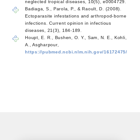
neglected tropical diseases, 10(5), e0004729.
Badiaga, S., Parola, P., & Raoult, D. (2008).
Ectoparasite infestations and arthropod-borne
infections. Current opinion in infectious
diseases, 21(3), 184-189.
Houpt, E. R., Bushen, O. Y., Sam, N. E., Kohli,
A., Asgharpour,
https://pubmed.ncbi.nlm.nih.gov/16172475/