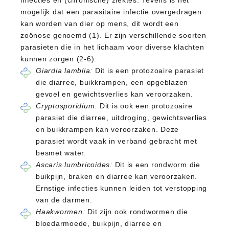
infecties en (chronische) ziektes. Tevens is het
mogelijk dat een parasitaire infectie overgedragen
kan worden van dier op mens, dit wordt een
zoönose genoemd (1). Er zijn verschillende soorten
parasieten die in het lichaam voor diverse klachten
kunnen zorgen (2-6):
Giardia lamblia:
Dit is een protozoaire parasiet
die diarree, buikkrampen, een opgeblazen
gevoel en gewichtsverlies kan veroorzaken.
Cryptosporidium
: Dit is ook een protozoaire
parasiet die diarree, uitdroging, gewichtsverlies
en buikkrampen kan veroorzaken. Deze
parasiet wordt vaak in verband gebracht met
besmet water.
Ascaris lumbricoides:
Dit is een rondworm die
buikpijn, braken en diarree kan veroorzaken.
Ernstige infecties kunnen leiden tot verstopping
van de darmen.
Haakwormen:
Dit zijn ook rondwormen die
bloedarmoede, buikpijn, diarree en